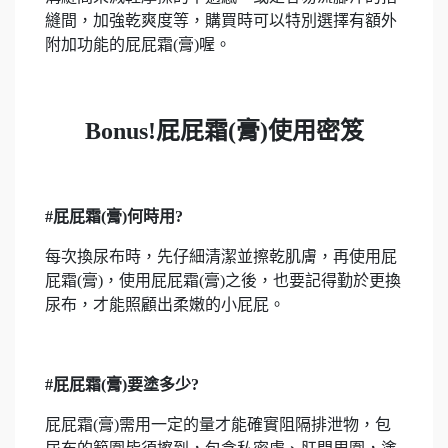
縫間，加強乾爽度等，購買時可以特別選擇有額外
附加功能的屁屁霜(膏)喔。
Bonus!屁屁霜(膏)使用密笈
#
屁屁霜(膏)何時用?
每次換尿布時，先仔細清潔並擦乾肌膚，再使用屁
屁霜(膏)，使用屁屁霜(膏)之後，也要記得勤於更換
尿布，才能照顧出柔嫩的小屁屁。
#
屁屁霜(膏)要塗多少?
屁屁霜(膏)需用一定的量才能確實阻隔排泄物，包