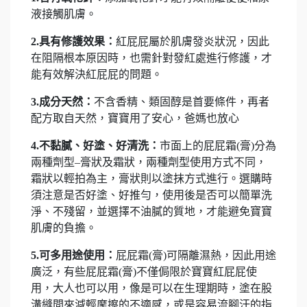
液接觸肌膚。
2.具有修護效果：
紅屁屁屬於肌膚發炎狀況，因此
在阻隔根本原因時，也需針對發紅處進行修護，才
能有效解決紅屁屁的問題。
3.成分天然：
不含香精、類固醇是首要條件，再者
配方取自天然，寶寶用了安心，爸媽也放心
4.不黏膩、好塗、好清洗：
市面上的屁屁霜(膏)分為
兩種劑型–膏狀及霜狀，兩種劑型使用方式不同，
霜狀以輕拍為主，膏狀則以塗抹方式進行。選購時
須注意是否好塗、好推勻，使用後是否可以簡單洗
淨、不殘留，並選擇不油膩的質地，才能避免寶寶
肌膚的負擔。
5.可多用途使用：
屁屁霜(膏)可隔離濕熱，因此用途
廣泛，有些屁屁霜(膏)不僅侷限於寶寶紅屁屁使
用，大人也可以用，像是可以在生理期時，塗在股
溝縫間來減輕摩擦的不適感，或是容易流腳汗的指