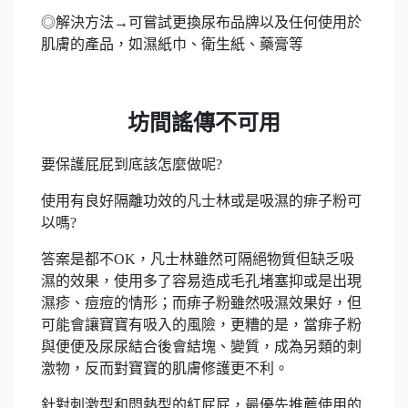
◎解決方法→可嘗試更換尿布品牌以及任何使用於
肌膚的產品，如濕紙巾、衛生紙、藥膏等
坊間謠傳不可用
要保護屁屁到底該怎麼做呢?
使用有良好隔離功效的凡士林或是吸濕的痱子粉可
以嗎?
答案是都不OK，凡士林雖然可隔絕物質但缺乏吸
濕的效果，使用多了容易造成毛孔堵塞抑或是出現
濕疹、痘痘的情形；而痱子粉雖然吸濕效果好，但
可能會讓寶寶有吸入的風險，更糟的是，當痱子粉
與便便及尿尿結合後會結塊、變質，成為另類的刺
激物，反而對寶寶的肌膚修護更不利。
針對刺激型和悶熱型的紅屁屁，最優先推薦使用的