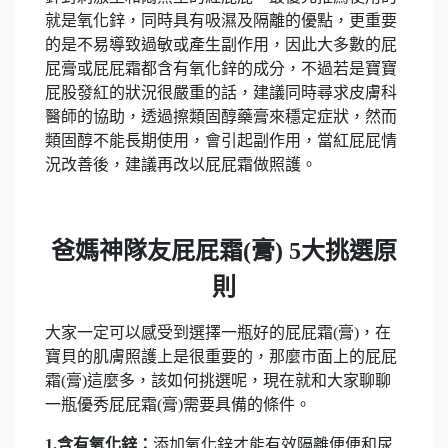
就是氧化鋅，同時具有吸濕及隔離的優點，更重要
的是不易導致過敏或產生副作用，因此大多數的屁
屁膏或屁屁霜都含有氧化鋅的成分，不過若是寶寶
屁股發紅的狀況很嚴重的話，建議同時尋求皮膚科
醫師的協助，透過擦類固醇藥膏來穩定症狀，然而
類固醇不能長期使用，會引起副作用，當紅屁屁情
況改善後，建議再改以屁屁霜做照護。
爸媽神隊友屁屁霜(膏) 5大挑選原
則
大家一定可以感受到選擇一瓶好的屁屁霜(膏)，在
寶貝的肌膚照護上是很重要的，那麼市面上的屁屁
霜(膏)這麼多，該如何挑選呢，現在就和大家聊聊
一瓶優秀屁屁霜(膏)需要具備的條件。
1.含有氧化鋅：
添加氧化鋅才能有效隔離便便和尿