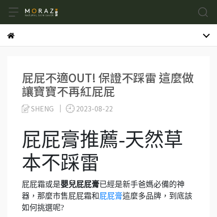
屁屁不適OUT! 保證不踩雷 這麼做
讓寶寶不再紅屁屁
SHENG
2023-08-22
屁屁膏推薦-天然草
本不踩雷
屁屁霜或是
嬰兒屁屁膏
已經是新手爸媽必備的神
器，那麼市售屁屁霜和
屁屁膏
這麼多品牌，到底該
如何挑選呢?