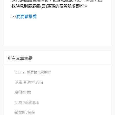
尿布的範圍皆須擦到，包含私密處、肛門周圍，塗
抹時見到屁屁霜(膏)薄薄的覆蓋肌膚即可。
>>
屁屁霜推薦
所有文章主題
Dcard 熱門好評集錦
消費者激推心得
醫師推薦
肌膚修護知識
敏弱肌保養