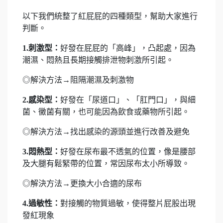
以下我們統整了紅屁屁的四種類型，幫助大家進行
判斷。
1.
刺激型：
好發在屁屁的「高峰」，凸起處，因為
潮濕、悶熱且長期接觸排泄物刺激所引起。
◎解決方法→阻隔潮濕及刺激物
2.
感染型：
好發在「尿道口」、「肛門口」，與細
菌、黴菌有關，也可能因為飲食或藥物所引起。
◎解決方法→找出感染的源頭並進行改善及避免
3.
悶熱型：
好發在尿布最不透氣的位置，像是腰部
及大腿有鬆緊帶的位置，常因尿布太小所導致。
◎解決方法→更換大小合適的尿布
4.
過敏性：
對接觸的物質過敏，使得整片屁股出現
發紅現象