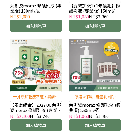
的神隊友!
適，異膚肌的神隊友!
茉娜姿moraz 修護乳液 (專
【雙效加乘1+1修護組】修
業版) 150ml/瓶
護乳液 (專業版) 150ml/瓶
+全效肌膚修護凝膠 (經典
NT$1,080
NT$1,080
NT$2,360
版) 50ml/條
加入購物車
加入購物車
一抹緩解乾癢不適，異膚肌
#修護 #保濕 #身體乳 #肌膚
的神隊友!
不適 #滋潤
【限定組合】2027.06 茉娜
茉娜姿moraz 修護乳液 (經
姿moraz 修護乳液 (專業
典版) 250ml/瓶
版) 150mlx2+1瓶
NT$2,160
NT$3,240
NT$1,068
NT$1,780
加入購物車
加入購物車