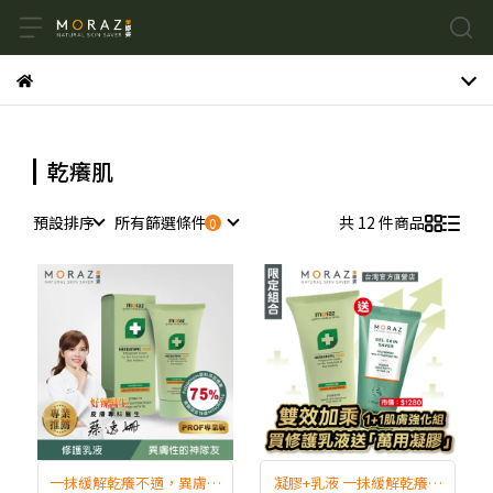
乾癢肌
預設排序
所有篩選條件
共 12 件商品
一抹緩解乾癢不適，異膚肌
凝膠+乳液 一抹緩解乾癢不