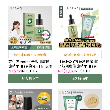
一滴快速修護、安撫肌膚，
一滴快速修護、安撫肌膚，
穩定膚況首選!
穩定膚況首選!
茉娜姿moraz 全效肌膚修
【急救X保養急救修護組】
護精華油 (專業版) 14ml/瓶
全效肌膚修護精華油 (專業
版) 14ml/瓶+美背膏 50ml/
NT$759
NT$1,180
NT$1,180
NT$2,160
條
加入購物車
加入購物車