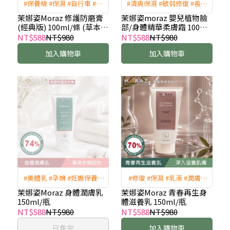
#保養級 #保濕 #自行車 #馬
#清爽保濕 #敏弱修復 #長效
拉松 #燒檔 #防摩膏 #摩擦膏
保濕 #新生兒適用
茉娜姿Moraz 修護防磨膏
茉娜姿moraz 嬰兒植物臉
(經典版) 100ml/條 (草本舒
部/身體精華柔膚霜 100ml/
緩修護乳)
瓶
NT$588
NT$980
NT$588
NT$980
加入購物車
加入購物車
#美體乳 #孕婦 #妊娠保養 #
#修復 #保濕 #乳液 #潤膚 #
有機撫紋 #緊緻
撫紋 #乳液 #乾燥肌 #身體乳
茉娜姿Moraz 身體潤膚乳
茉娜姿Moraz 青春再生身
150ml/瓶
體滋養乳 150ml/瓶
NT$588
NT$980
NT$588
NT$980
已售完
加入購物車