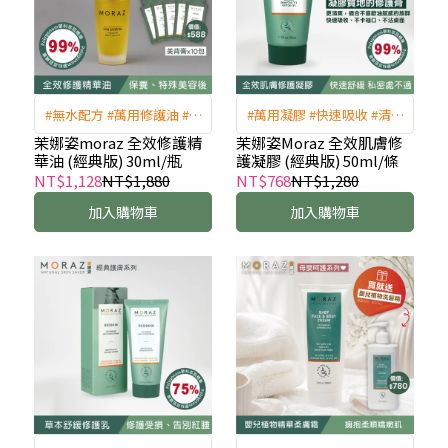
#無水配方 #萬用修護油 #油
#萬用凝膠 #快速吸收 #清爽
水平衡 #特殊美容後
不黏膩 #舒緩肌膚 #美容凝
茉娜姿moraz 全效修護精
茉娜姿Moraz 全效肌膚修
華油 (經典版) 30ml/瓶
護凝膠 (經典版) 50ml/條
膠
NT$1,128
NT$1,880
NT$768
NT$1,280
加入購物車
加入購物車