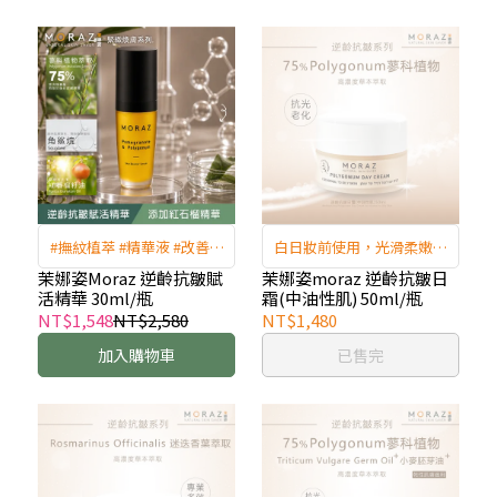
#撫紋植萃 #精華液 #改善暗
白日妝前使用，光滑柔嫩看
沉 #抗老修護 #撫平細紋 #修
得見
茉娜姿Moraz 逆齡抗皺賦
茉娜姿moraz 逆齡抗皺日
活精華 30ml/瓶
霜(中油性肌) 50ml/瓶
護肌膚屏障
NT$1,548
NT$2,580
NT$1,480
加入購物車
已售完