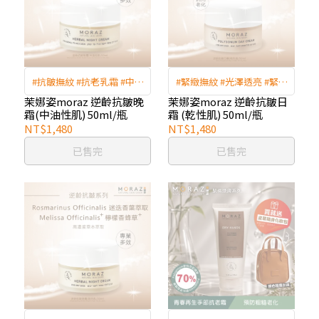
#抗皺撫紋 #抗老乳霜 #中油
#緊緻撫紋 #光澤透亮 #緊緻
肌保養 #緊緻霜
毛孔 #美肌
茉娜姿moraz 逆齡抗皺晚
茉娜姿moraz 逆齡抗皺日
霜(中油性肌) 50ml/瓶
霜 (乾性肌) 50ml/瓶
NT$1,480
NT$1,480
已售完
已售完