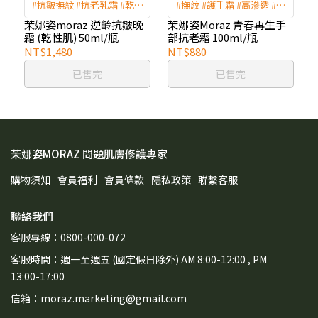
#抗皺撫紋 #抗老乳霜 #乾性
#撫紋 #護手霜 #高滲透 #滋
肌保養 #緊緻霜
養 #手部修護
茉娜姿moraz 逆齡抗皺晚
茉娜姿Moraz 青春再生手
霜 (乾性肌) 50ml/瓶
部抗老霜 100ml/瓶
NT$1,480
NT$880
已售完
已售完
茉娜姿MORAZ 問題肌膚修護專家
購物須知
會員福利
會員條款
隱私政策
聯繫客服
聯絡我們
客服專線：0800-000-072
客服時間：週一至週五 (國定假日除外) AM 8:00-12:00 , PM
13:00-17:00
信箱：moraz.marketing@gmail.com