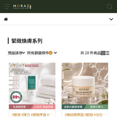
緊緻煥膚系列
預設排序
所有篩選條件
共 10 件商品
#緊緻 #彈力 #美胸神器 #乳
#撫紋精華霜 #緊緻 #淡化 #