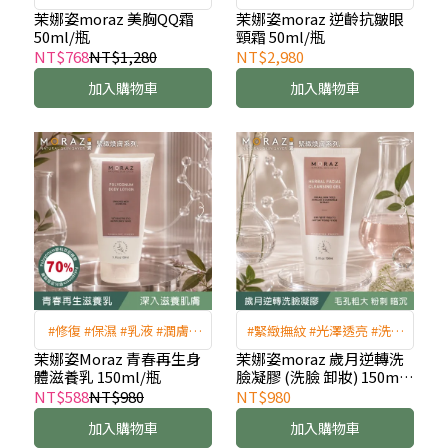
頭調理膏
黑眼圈 #眼袋 #提亮眼部精
茉娜姿moraz 美胸QQ霜
茉娜姿moraz 逆齡抗皺眼
50ml/瓶
頸霜 50ml/瓶
華霜
NT$768
NT$1,280
NT$2,980
加入購物車
加入購物車
#修復 #保濕 #乳液 #潤膚 #
#緊緻撫紋 #光澤透亮 #洗卸
撫紋 #乳液 #乾燥肌 #身體乳
合一 #緊緻毛孔 #美肌
茉娜姿Moraz 青春再生身
茉娜姿moraz 歲月逆轉洗
體滋養乳 150ml/瓶
臉凝膠 (洗臉 卸妝) 150ml/
瓶
NT$588
NT$980
NT$980
加入購物車
加入購物車