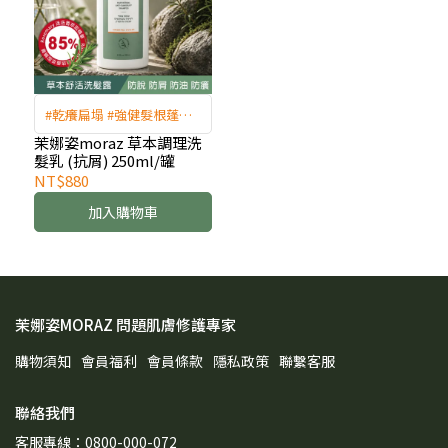
#乾癢扁塌 #強健髮根蓬鬆 #
掉髮救星
茉娜姿moraz 草本調理洗
髮乳 (抗屑) 250ml/罐
NT$880
加入購物車
茉娜姿MORAZ 問題肌膚修護專家
購物須知
會員福利
會員條款
隱私政策
聯繫客服
聯絡我們
客服專線：0800-000-072