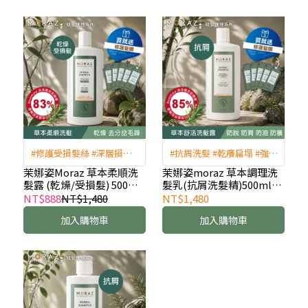
#修護受損髮絲 #深層損傷 #
#抗屑洗髮 #乾癢扁塌 #強健
油水平衡 #掉髮救星
髮根蓬鬆 #掉髮救星
茉娜姿Moraz 草本柔順洗
茉娜姿moraz 草本調理洗
髮露 (乾燥/受損髮) 500ml/
髮乳(抗屑洗髮精)500ml/
罐
罐
NT$888
NT$1,480
NT$1,480
加入購物車
加入購物車