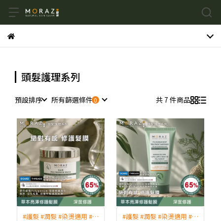
頭髮護理系列
預設排序
所有篩選條件
共 7 件商品
#護髮 #潤髮 #染燙適用 #修
#護髮 #潤髮 #染燙適用 #修