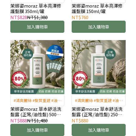
護 #受損髮 #護髮素
護 #受損髮 #護髮素
茉娜姿moraz 草本亮澤修
茉娜姿moraz 草本亮澤修
護髮膜 350ml/罐
護髮膜 150ml/罐
NT$828
NT$1,380
NT$760
加入購物車
加入購物車
#清爽麗絲 #髮質重建 #油水
#清爽麗絲 #髮質重建 #油水
平衡 #頭皮養護 #掉髮救星
平衡 #頭皮養護 #掉髮救星
茉娜姿moraz 草本舒活洗
茉娜姿moraz 草本舒活洗
髮露 (正常/油性髮) 500ml/
髮露 (正常/油性髮) 250ml/
罐
罐
NT$888
NT$1,480
NT$880
加入購物車
加入購物車