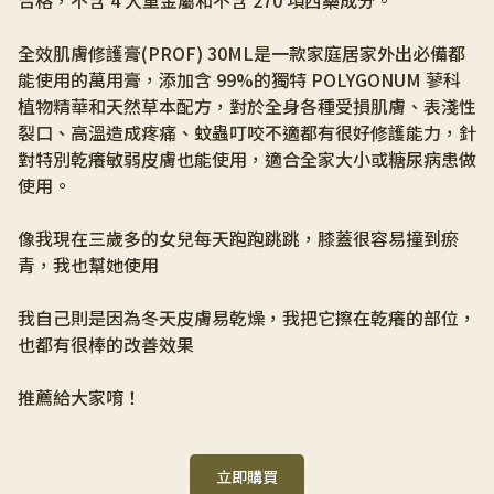
合格，不含 4 大重金屬和不含 270 項西藥成分。 
全效肌膚修護膏(PROF) 30ML是一款家庭居家外出必備都
能使用的萬用膏，添加含 99%的獨特 POLYGONUM 蓼科
植物精華和天然草本配方，對於全身各種受損肌膚、表淺性
裂口、高溫造成疼痛、蚊蟲叮咬不適都有很好修護能力，針
對特別乾癢敏弱皮膚也能使用，適合全家大小或糖尿病患做
使用。 
像我現在三歲多的女兒每天跑跑跳跳，膝蓋很容易撞到瘀
青，我也幫她使用 
我自己則是因為冬天皮膚易乾燥，我把它擦在乾癢的部位，
也都有很棒的改善效果
推薦給大家唷！
立即購買