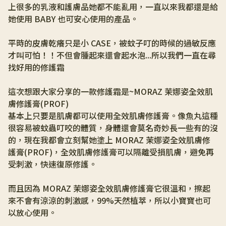
上很多的乳液和護膚品她都不能亂用，一直以來我都還是給
她使用 BABY 也可安心使用的產品。
平時的皮膚乾癢只是小 CASE，被蚊子叮的時候的過敏反應
才叫可怕！！不但會腫起來還會起水泡...所以我們一直在尋
找好用的修護霜
這次想跟大家分享的一款修護霜是~MORAZ 茉娜姿全效肌
膚修護膏(PROF)
基本上只要是肌膚都可以使用全效肌膚修護膏。像魚丸這種
很容易被蚊蟲叮咬的體質，身體還會莫名奇妙長一些有的沒
的，現在我都會立刻幫她塗上 MORAZ 茉娜姿全效肌膚修
護膏(PROF)，全效肌膚修護膏可以隔離受損肌膚，避免再
受刺激，快速復原修護。
而且因為 MORAZ 茉娜姿全效肌膚修護膏它很溫和，擦起
來不會有涼涼的刺激感，99%天然植萃，所以小寶寶也可
以放心使用。