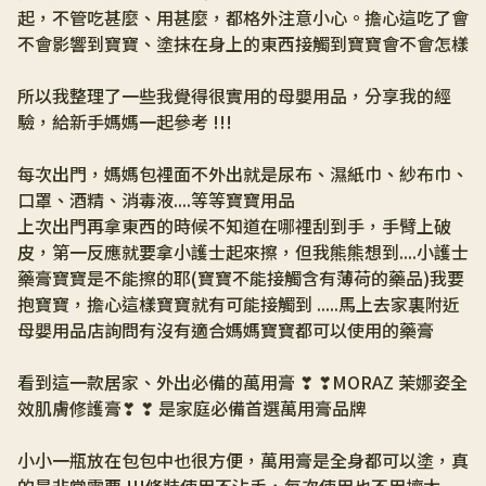
起，不管吃甚麼、用甚麼，都格外注意小心。擔心這吃了會
不會影響到寶寶、塗抹在身上的東西接觸到寶寶會不會怎樣
所以我整理了一些我覺得很實用的母嬰用品，分享我的經
驗，給新手媽媽一起參考 !!!
每次出門，媽媽包裡面不外出就是尿布、濕紙巾、紗布巾、
口罩、酒精、消毒液....等等寶寶用品
上次出門再拿東西的時候不知道在哪裡刮到手，手臂上破
皮，第一反應就要拿小護士起來擦，但我熊熊想到....小護士
藥膏寶寶是不能擦的耶(寶寶不能接觸含有薄荷的藥品)我要
抱寶寶，擔心這樣寶寶就有可能接觸到 .....馬上去家裏附近
母嬰用品店詢問有沒有適合媽媽寶寶都可以使用的藥膏
看到這一款居家、外出必備的萬用膏 ❣ ❣MORAZ 茉娜姿全
效肌膚修護膏❣ ❣ 是家庭必備首選萬用膏品牌
小小一瓶放在包包中也很方便，萬用膏是全身都可以塗，真