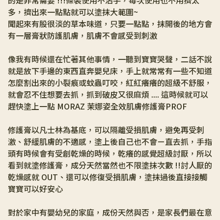
的是非常需要 !!!條裝使用不沾手，每次使用也不用擠太
多，擠出來一點點就可以塗抹大範圍~
聞起來有股很淡的草本味道，只要一點點，抹開後的地方會
有一層膏狀防護肌膚，肌膚不會感受到刺激
像我有時候還在忙著其他事情，一聽到寶寶哭聲，二話不說
就是放下手邊的東西直奔嬰兒床，手上就常常有一些不知道
怎麼割出來的小裂痕或蚊蟲叮咬，紅紅癢癢的超級不舒服，
就會忍不住想要去抓，抓到破皮又很麻煩 .... 這時候就可以
趕快塗上一點 MORAZ 茉娜姿全效肌膚修護膏PROF
修護膏以凡士林為基底，可以隔離受損肌膚，避免再受刺
激、舒緩肌膚的不適感，塗上後自己也不會ㄧ直去抓，手指
頭有時候會有受創乾燥的時候，乾癢的感覺超級討厭，所以
看到就塗修護膏，成分天然當然也不限塗抹次數 !!討人厭的
乾燥感就 OUT、還可以修復受損肌膚，塗抹過後直接接觸
寶寶可以好安心
對於家中有嬰幼兒的家庭，成份天然與否，是家長們最在意