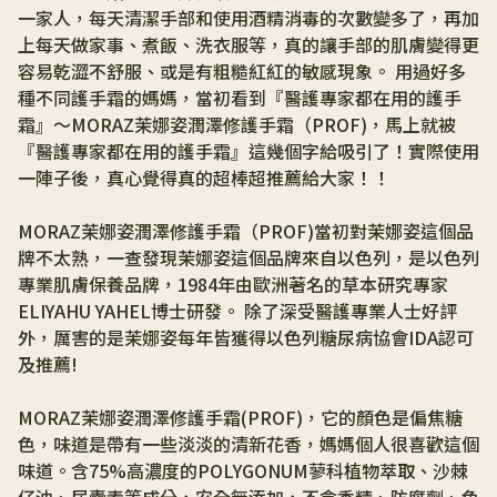
一家人，每天清潔手部和使用酒精消毒的次數變多了，再加
上每天做家事、煮飯、洗衣服等，真的讓手部的肌膚變得更
容易乾澀不舒服、或是有粗糙紅紅的敏感現象。 用過好多
種不同護手霜的媽媽，當初看到『醫護專家都在用的護手
霜』～MORAZ茉娜姿潤澤修護手霜（PROF)，馬上就被
『醫護專家都在用的護手霜』這幾個字給吸引了！實際使用
一陣子後，真心覺得真的超棒超推薦給大家！！ 
MORAZ茉娜姿潤澤修護手霜（PROF)當初對茉娜姿這個品
牌不太熟，一查發現茉娜姿這個品牌來自以色列，是以色列
專業肌膚保養品牌，1984年由歐洲著名的草本研究專家
ELIYAHU YAHEL博士研發。 除了深受醫護專業人士好評
外，厲害的是茉娜姿每年皆獲得以色列糖尿病協會IDA認可
及推薦! 
MORAZ茉娜姿潤澤修護手霜(PROF)，它的顏色是偏焦糖
色，味道是帶有一些淡淡的清新花香，媽媽個人很喜歡這個
味道。含75%高濃度的POLYGONUM蓼科植物萃取、沙棘