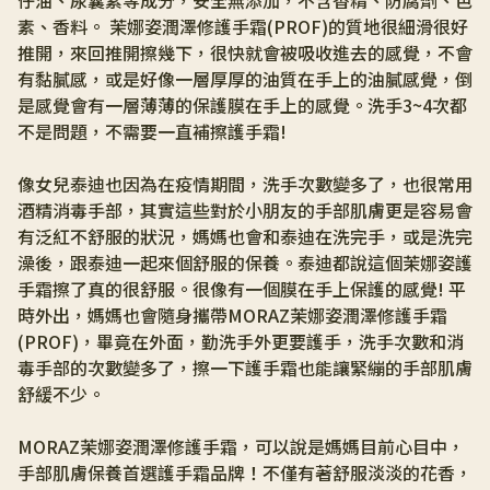
仔油、尿囊素等成分，安全無添加，不含香精、防腐劑、色
素、香料。 茉娜姿潤澤修護手霜(PROF)的質地很細滑很好
推開，來回推開擦幾下，很快就會被吸收進去的感覺，不會
有黏膩感，或是好像一層厚厚的油質在手上的油膩感覺，倒
是感覺會有一層薄薄的保護膜在手上的感覺。洗手3~4次都
不是問題，不需要一直補擦護手霜! 
像女兒泰迪也因為在疫情期間，洗手次數變多了，也很常用
酒精消毒手部，其實這些對於小朋友的手部肌膚更是容易會
有泛紅不舒服的狀況，媽媽也會和泰迪在洗完手，或是洗完
澡後，跟泰迪一起來個舒服的保養。泰迪都說這個茉娜姿護
手霜擦了真的很舒服。很像有一個膜在手上保護的感覺! 平
時外出，媽媽也會隨身攜帶MORAZ茉娜姿潤澤修護手霜
(PROF)，畢竟在外面，勤洗手外更要護手，洗手次數和消
毒手部的次數變多了，擦一下護手霜也能讓緊繃的手部肌膚
舒緩不少。 
MORAZ茉娜姿潤澤修護手霜，可以說是媽媽目前心目中，
手部肌膚保養首選護手霜品牌！不僅有著舒服淡淡的花香，