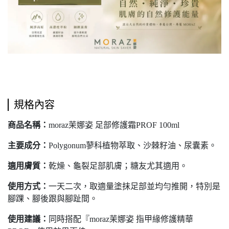
規格內容
商品名稱：
moraz茉娜姿 足部修護霜PROF 100ml
主要成分：
Polygonum蓼科植物萃取、沙棘籽油、尿囊素。
適用膚質：
乾燥、龜裂足部肌膚；糖友尤其適用。
使用方式：
一天二次，取適量塗抹足部並均勻推開，特別是
腳踝、腳後跟與腳趾間。
使用建議：
同時搭配『moraz茉娜姿 指甲緣修護精華