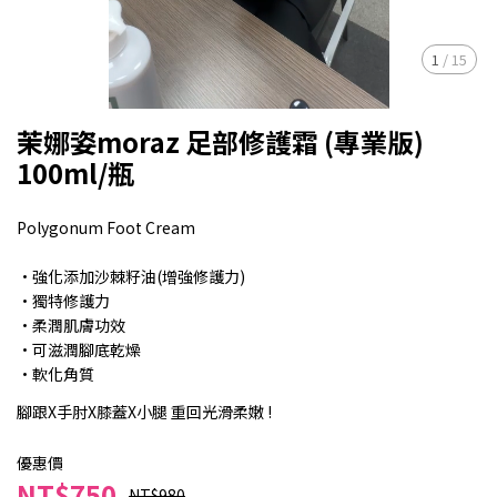
1
/
15
茉娜姿moraz 足部修護霜 (專業版)
100ml/瓶
Polygonum Foot Cream
·強化添加沙棘籽油(增強修護力)
·獨特修護力
·柔潤肌膚功效
·可滋潤腳底乾燥
·軟化角質
腳跟X手肘X膝蓋X小腿 重回光滑柔嫩 !
優惠價
NT$750
NT$980