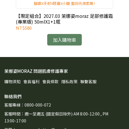
腳跟X手肘X膝蓋X小腿 重回光滑柔嫩 !
【限定組合】2027.03 茉娜姿moraz 足部修護霜
【限
(專業版) 50mlX1+1瓶
霜 
NT$580
NT
加入購物車
茉娜姿MORAZ 問題肌膚修護專家
購物須知
會員福利
會員條款
隱私政策
聯繫客服
聯絡我們
客服專線：0800-000-072
客服時間：週一至週五 (國定假日除外) AM 8:00-12:00 , PM
13:00-17:00