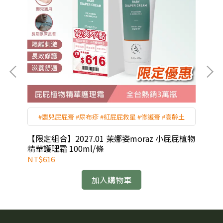
賽
#嬰兒屁屁膏 #尿布疹 #紅屁屁救星 #修護膏 #高齡土
物精
【限定組合】2027.01 茉娜姿moraz 小屁屁植物
【限
精華護理霜 100ml/條
華浴
NT$616
NT
加入購物車