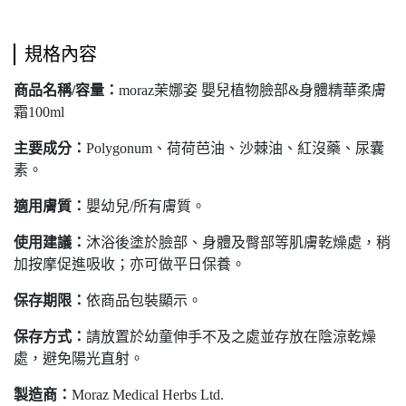
規格內容
商品名稱/容量：
moraz茉娜姿 嬰兒植物臉部&身體精華柔膚
霜100ml
主要成分：
Polygonum、荷荷芭油、沙棘油、紅沒藥、尿囊
素。
適用膚質：
嬰幼兒/所有膚質。
使用建議：
沐浴後塗於臉部、身體及臀部等肌膚乾燥處，稍
加按摩促進吸收；亦可做平日保養。
保存期限：
依商品包裝顯示。
保存方式：
請放置於幼童伸手不及之處並存放在陰涼乾燥
處，避免陽光直射。
製造商：
Moraz Medical Herbs Ltd.