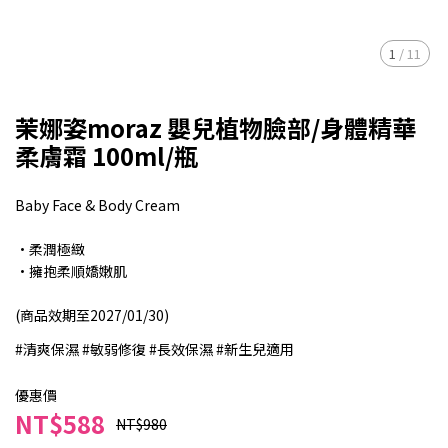
1
/
11
茉娜姿moraz 嬰兒植物臉部/身體精華
柔膚霜 100ml/瓶
Baby Face & Body Cream
·柔潤極緻
·擁抱柔順嬌嫩肌
(商品效期至2027/01/30)
#清爽保濕 #敏弱修復 #長效保濕 #新生兒適用
優惠價
NT$588
NT$980