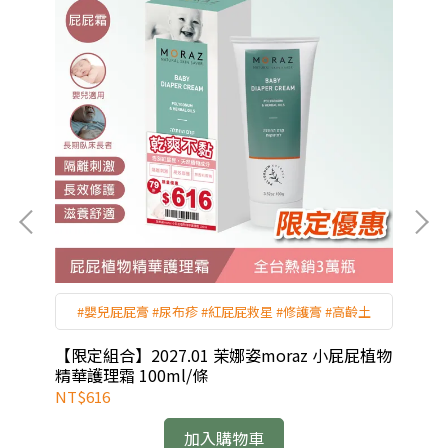
#嬰兒屁屁膏 #尿布疹 #紅屁屁救星 #修護膏 #高齡土
【限定組合】2027.01 茉娜姿moraz 小屁屁植物
【限
精華護理霜 100ml/條
霜 
NT$616
NT
加入購物車