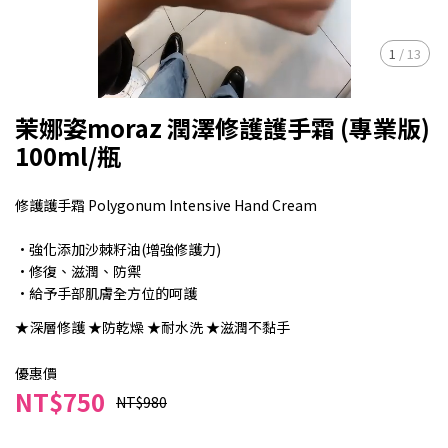
1
/
13
茉娜姿moraz 潤澤修護護手霜 (專業版)
100ml/瓶
修護護手霜 Polygonum Intensive Hand Cream
·強化添加沙棘籽油(增強修護力)
·修復、滋潤、防禦
·給予手部肌膚全方位的呵護
★深層修護 ★防乾燥 ★耐水洗 ★滋潤不黏手
優惠價
NT$750
NT$980