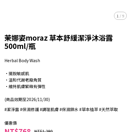
1
/
9
茉娜姿moraz 草本舒緩潔淨沐浴露
500ml/瓶
Herbal Body Wash
·擺脫敏感肌
·溫和代謝老廢角質
·維持肌膚緊緻有彈性
(商品效期至2026/11/30)
#潔淨露 #保濕修護 #調理肌膚 #保濕鎖水 #草本植萃 #天然萃取
優惠價
NT$768
NT$1,280