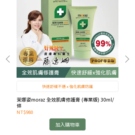
快速舒緩不適 x 強化肌膚防護
液
茉娜姿moraz 全效肌膚修護膏 (專業版) 30ml/
茉娜
條
NT$980
NT
加入購物車