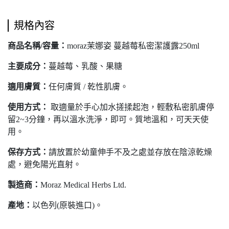
規格內容
商品名稱/容量：
moraz茉娜姿 蔓越莓私密潔護露250ml
主要成分：
蔓越莓、乳酸、果糖
適用膚質：
任何膚質 / 乾性肌膚。
使用方式：
取適量於手心加水搓揉起泡，輕敷私密肌膚停
留2~3分鐘，再以溫水洗淨，即可。質地溫和，可天天使
用。
保存方式：
請放置於幼童伸手不及之處並存放在陰涼乾燥
處，避免陽光直射。
製造商：
Moraz Medical Herbs Ltd.
產地：
以色列(原裝進口)。