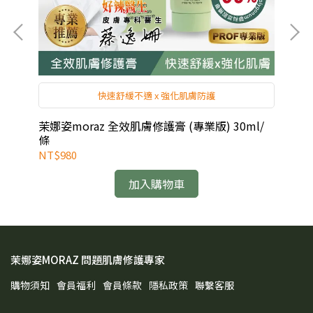
快速舒緩不適 x 強化肌膚防護
茉娜姿moraz 全效肌膚修護膏 (專業版) 30ml/
茉娜
/條
條
NT$980
NT
加入購物車
茉娜姿MORAZ 問題肌膚修護專家
購物須知
會員福利
會員條款
隱私政策
聯繫客服