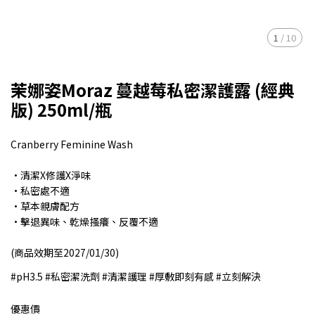
1
/
10
茉娜姿Moraz 蔓越莓私密潔護露 (經典
版) 250ml/瓶
Cranberry Feminine Wash
·清潔X修護X淨味
·私密處不適
·草本親膚配方
·擊退異味、乾燥搔癢、反覆不適
(商品效期至2027/01/30)
#pH3.5 #私密潔洗劑 #清潔護理 #厚敷即刻有感 #立刻解決
優惠價