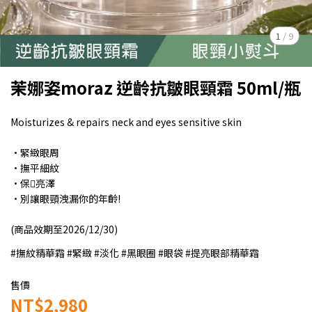
1
/
9
茉娜姿moraz 逆齡抗皺眼頸霜 50ml/瓶
Moisturizes & repairs neck and eyes sensitive skin
·緊緻眼周
·撫平細紋
·保𤂽亮澤
·別讓眼頸洩漏你的年齡!
(商品效期至2026/12/30)
#撫紋精華霜 #緊緻 #淡化 #黑眼圈 #眼袋 #提亮眼部精華霜
售價
NT$2,980