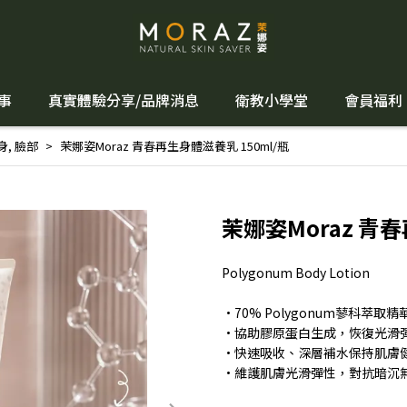
事
真實體驗分享/品牌消息
衛教小學堂
會員福利
身
,
臉部
茉娜姿Moraz 青春再生身體滋養乳 150ml/瓶
茉娜姿Moraz 青春
Polygonum Body Lotion
·70% Polygonum蓼科萃
·協助膠原蛋白生成，恢復光滑
·快速吸收、深層補水保持肌膚
·維護肌膚光滑彈性，對抗暗沉