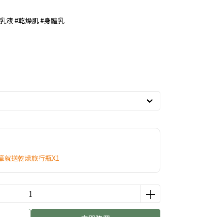
 #乳液 #乾燥肌 #身體乳
筆就送乾燥旅行瓶X1