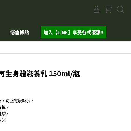
銷售據點
加入【LINE】享受各式優惠!!
再生身體滋養乳 150ml/瓶
取精華，防止乾癢缺水。
彈性。
健康。
無光