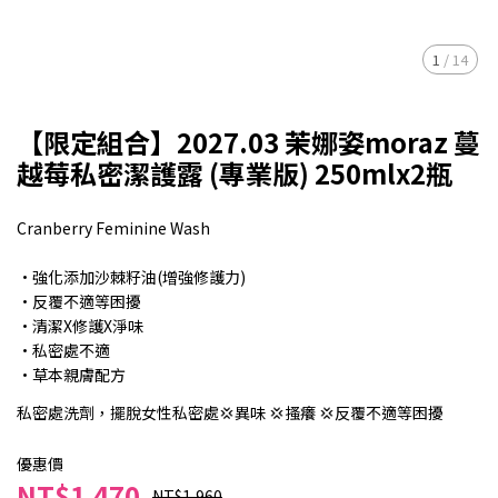
1
/
14
【限定組合】2027.03 茉娜姿moraz 蔓
越莓私密潔護露 (專業版) 250mlx2瓶
Cranberry Feminine Wash
·強化添加沙棘籽油(增強修護力)
·反覆不適等困擾
·清潔X修護X淨味
·私密處不適
·草本親膚配方
私密處洗劑，擺脫女性私密處💢異味 💢搔癢 💢反覆不適等困擾
優惠價
NT$1,470
NT$1,960