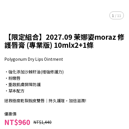
1
/
11
【限定組合】2027.09 茉娜姿moraz 修
護唇膏 (專業版) 10mlx2+1條
Polygonum Dry Lips Ointment
·強化添加沙棘籽油(增強修護力)
·粉嫩唇
·重啟肌膚屏障防護
·草本配方
拯救極度乾裂脫皮雙唇｜持久護理，加倍滋潤!
優惠價
NT$960
NT$1,440